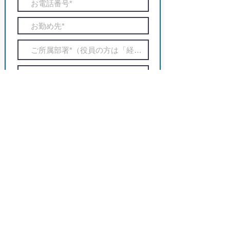
必
ご検討中のレッスンを選択してください。
*
須
匠の英語®︎ Regular Class
項
目
匠の英語®︎ Business Class
送信する