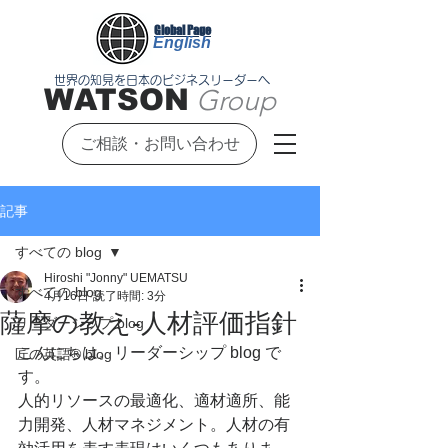
Global Page
English
世界の知見を日本のビジネスリーダーへ
WATSON
Group
ご相談・お問い合わせ
記事
すべての blog
Hiroshi "Jonny" UEMATSU
すべての blog
4月16日
読了時間: 3分
薩摩の教え-人材評価指針
リーダーシップ blog
こんにちは。リーダーシップ blog で
匠の英語®︎ blog
す。
人的リソースの最適化、適材適所、能
力開発、人材マネジメント。人材の有