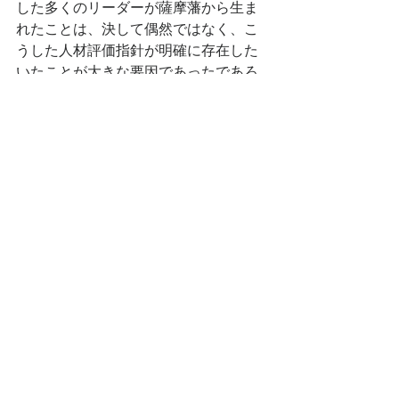
した多くのリーダーが薩摩藩から生ま
れたことは、決して偶然ではなく、こ
うした人材評価指針が明確に存在した
いたことが大きな要因であったであろ
うことは想像に難くありません。
リーダーシップ blog
すべて表示
最新記事