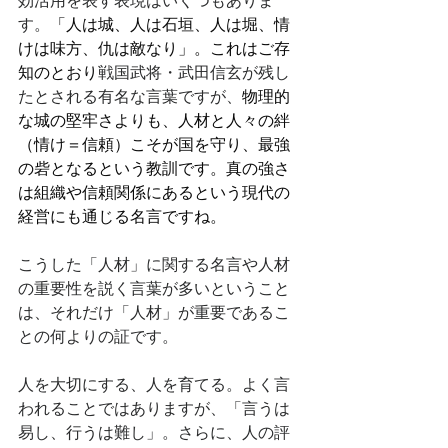
効活用を表す表現はいくつもありま
す。
「人は城、人は石垣、人は堀、情
けは味方、仇は敵なり」。これはご存
知のとおり
戦国武将・武田信玄が残し
たとされる有名な言葉ですが、
物理的
な城の堅牢さよりも、人材と人々の絆
（情け＝信頼）こそが国を守り、最強
の砦となるという教訓です。真の強さ
は組織や信頼関係にあるという現代の
経営にも通じる名言ですね。
こうした「人材」に関する名言や人材
の重要性を説く言葉が多いということ
は、それだけ「人材」が重要であるこ
との何よりの証です。
人を大切にする、人を育てる。よく言
われることではありますが、「言うは
易し、行うは難し」。さらに、人の評