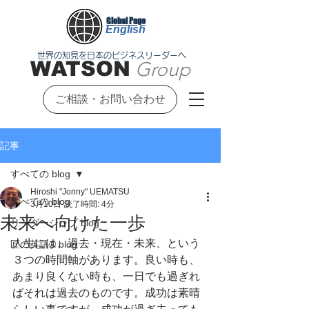
Global Page
English
世界の知見を日本のビジネスリーダーへ
WATSON
Group
ご相談・お問い合わせ
記事
すべての blog
Hiroshi "Jonny" UEMATSU
すべての blog
3月10日
読了時間: 4分
未来へ向けた一歩
リーダーシップ blog
人生には、過去・現在・未来、という
匠の英語®︎ blog
３つの時間軸があります。良い時も、
あまり良くない時も、一日でも過ぎれ
ばそれは過去のものです。成功は素晴