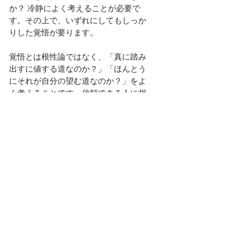
か？ 冷静によく考えることが必要で
す。その上で、いずれにしてもしっか
りした覚悟が要ります。
覚悟とは根性論ではなく、「真に踏み
出すに値する道なのか？」「ほんとう
にそれが自分の望む道なのか？」をよ
く考えることです。信頼できる人に相
談するのも良いでしょう。自分だけで
は見えないことも見えてくるもので
す。
そして、最後の判断は自己責任です。
進むことだけが道ではありません。も
し自分の答えが「No」だった場合、踏
みとどまること、別の道を行くこと
も、ひじょうに価値のある勇気ある決
断なのです。