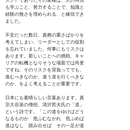
スク）であったその業種は、人の何倍
も学ぶこと、努力することで、知識と
経験の無さを埋められる、と確信でき
ました。
不安だった数日、責務の重さばかりを
考えてしまい、リーダーとしての役割
を忘れていました。何事にもリスクは
あります。新しいことへの挑戦、キャ
リアの転機となりそうな場面では尚更
ですね。そのリスクを背負ってでも、
進むべきなのか、違う道を行くべきな
のか、をよく考えることが重要です。
日本にも素晴らしい言葉あります。真
宗大谷派の僧侶、清沢哲夫氏の「道」
という詩です。「この道をゆけばどう
なるものか　危ぶむなかれ　危ぶめば
道はなし　踏み出せば　その一足が道